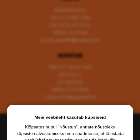
Zeppelini keskus
Turu 14, 51004, Tartu
E-R: 10-20, L-P: 10-18
Telefon: 512 9166
E-post:
zeppelin@popsport.ee
KONTOR
Tähe 131, 50107, Tartu
E-R: 8.30-17
L-P: SULETUD
Telefon: 5333 2853
E-post:
info@popsport.ee
Meie veebileht kasutab küpsiseid
Klõpsates nupul "Nõustun", annate nõusoleku
küpsiste salvestamiseks oma seadmesse, et täiustada
veebilehel navigeerimist, analüüsida lehekülje