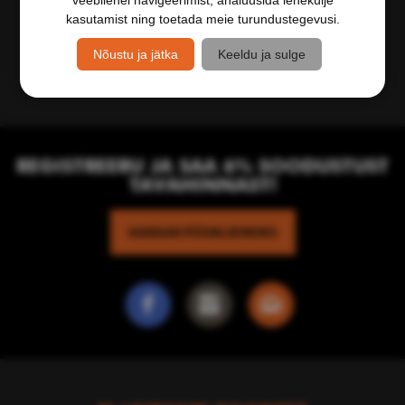
kasutamist ning toetada meie turundustegevusi.
Nõustu ja jätka
Keeldu ja sulge
REGISTREERU JA SAA 6% SOODUSTUST
TAVAHINNAST!
HAKKAN PÜSIKLIENDIKS
f
i
e