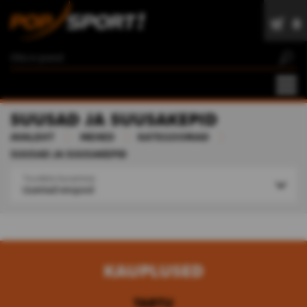
0
z
SUUSAD JA SUUSAKEPID
AVALEHT
MEHED
KATEGOORIAD
SUUSAD JA SUUSAKEPID
Toodete kuvamine
Uuemad eespool
KAUPLUSED
TARTU